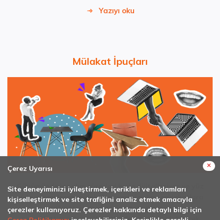
Yazıyı oku
Mülakat İpuçları
×
Çerez Uyarısı
Günümüzde işe alım süreçleri hızla dijitalleşiyor ve yüz
Site deneyiminizi iyileştirmek, içerikleri ve reklamları
yüze gerçekleşen mülakatlar yerini online mülakatlara
kişiselleştirmek ve site trafiğini analiz etmek amacıyla
bırakıyor. Hem yüz yüze hem de online
çerezler kullanıyoruz. Çerezler hakkında detaylı bilgi için
gerçekleştireceğin mülakatlarda yardımcı olabilecek