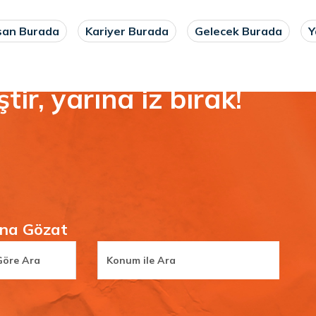
san Burada
Kariyer Burada
Gelecek Burada
Y
ştir, yarına iz bırak!
rına Gözat