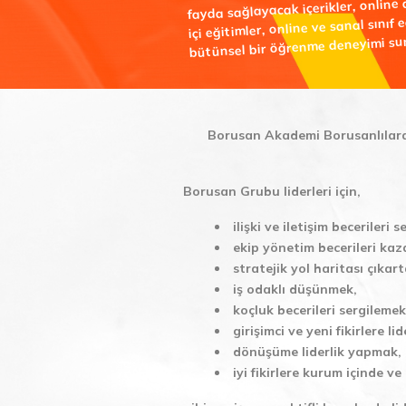
fayda sağlayacak içerikler, online a
içi eğitimler, online ve sanal sınıf e
bütünsel bir öğrenme deneyimi su
Borusan Akademi Borusanlılara öz
Borusan Grubu liderleri için,
ilişki ve iletişim becerileri 
ekip yönetim becerileri ka
stratejik yol haritası çıkar
iş odaklı düşünmek,
koçluk becerileri sergilemek
girişimci ve yeni fikirlere l
dönüşüme liderlik yapmak,
iyi fikirlere kurum içinde v