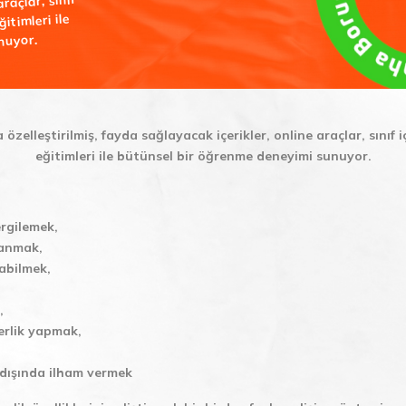
raçlar, sınıf
ğitimleri ile
nuyor.
elleştirilmiş, fayda sağlayacak içerikler, online araçlar, sınıf içi
eğitimleri ile bütünsel bir öğrenme deneyimi sunuyor.
sergilemek,
zanmak,
tabilmek,
,
iderlik yapmak,
e dışında ilham vermek