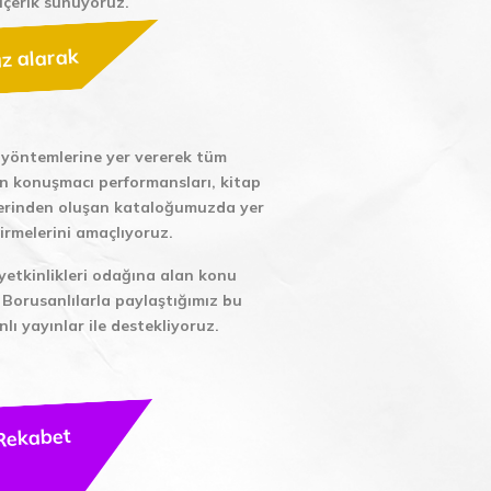
 içerik sunuyoruz.
az alarak
im yöntemlerine yer vererek tüm
en konuşmacı performansları, kitap
zümlerinden oluşan kataloğumuzda yer
tirmelerini amaçlıyoruz.
 yetkinlikleri odağına alan konu
m Borusanlılarla paylaştığımız bu
lı yayınlar ile destekliyoruz.
n
ekabet