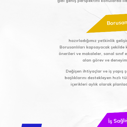
gibi geniş perspektifli konularda lid
Borusan 
hazırladığımız yetkinlik geliş
Borusanlıları kapsayacak şekilde 
önerileri ve makaleler, sanal sınıf
alan görev ve deneyim ö
Değişen ihtiyaçlar ve iş yapış 
başlıklarını destekleyen hızlı t
içerikleri aylık olarak planl
İş Sağlı