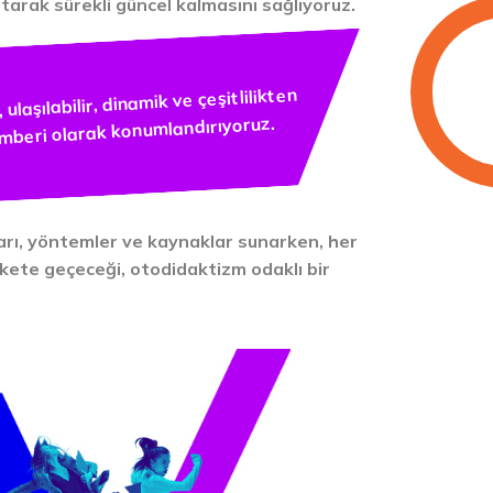
tarak sürekli güncel kalmasını sağlıyoruz.
ulaşılabilir, dinamik ve çeşitlilikten
mberi olarak konumlandırıyoruz.
kları, yöntemler ve kaynaklar sunarken, her
rekete geçeceği, otodidaktizm odaklı bir