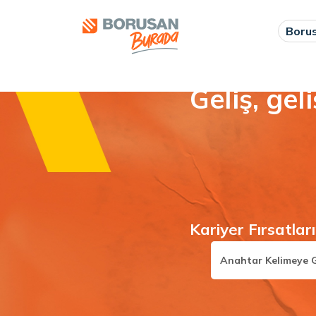
Boru
Geliş, geli
Kariyer Fırsatla