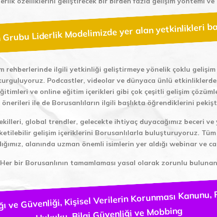
erlik özelliklerini geliştirecek bir birden fazla gelişim yöntemi ve
Grubu Liderlik Modelimizde yer alan yetkinlikleri b
im rehberlerinde ilgili yetkinliği geliştirmeye yönelik çoklu geliş
kurguluyoruz. Podcastler, videolar ve dünyaca ünlü etkinliklerd
 eğitimleri ve online eğitim içerikleri gibi çok çeşitli gelişim çö
nerileri ile de Borusanlıların ilgili başlıkta öğrendiklerini pekiş
şekilleri, global trendler, gelecekte ihtiyaç duyacağımız beceri ve
üketilebilir gelişim içeriklerini Borusanlılarla buluşturuyoruz. Tü
adığımız, alanında uzman önemli isimlerin yer aldığı webinar ve can
Her bir Borusanlının tamamlaması yasal olarak zorunlu buluna
R
Kişisel Verilerin Korunması Kanunu,
ğı ve Güvenliği,
Mobbing
ve
Bilgi Güvenliği